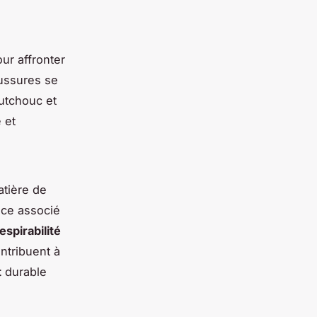
ur affronter
aussures se
utchouc et
 et
atière de
ance associé
espirabilité
ontribuent à
t
durable