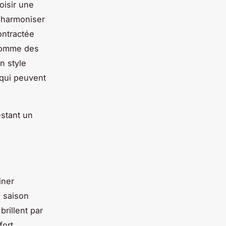
oisir une
 harmoniser
ontractée
 comme des
n style
 qui peuvent
estant un
iner
a saison
brillent par
ort.