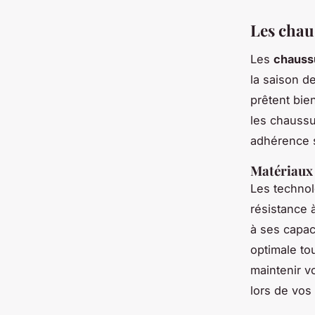
Les chaus
Les
chauss
la saison d
prêtent bie
les chaussu
adhérence s
Matériaux
Les technol
résistance 
à ses capac
optimale to
maintenir v
lors de vos