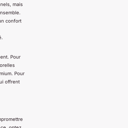
nels, mais
ensemble.
un confort
é.
ment. Pour
orelles
emium. Pour
i offrent
promettre
nce, optez