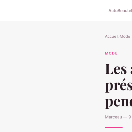
Actu
Beauté
Accueil
›
Mode
MODE
Les 
pré
pend
Marceau — 9 