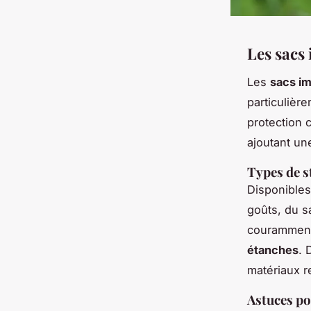
Les sacs
Les
sacs i
particulièr
protection 
ajoutant un
Types de s
Disponibles
goûts, du s
couramment 
étanches
. 
matériaux r
Astuces po