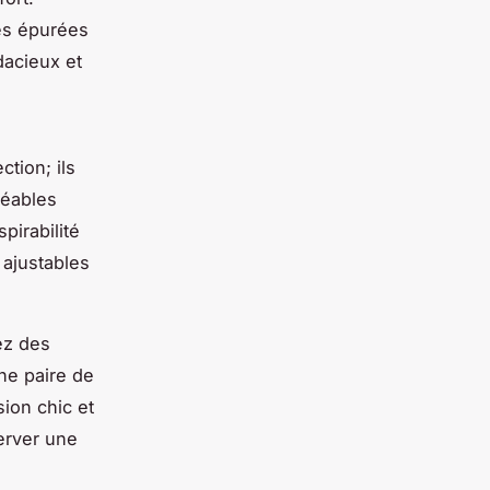
tes épurées
dacieux et
ction; ils
méables
pirabilité
 ajustables
ez des
ne paire de
ion chic et
erver une