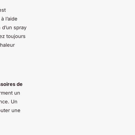
 est
à l’aide
n d’un spray
hez toujours
chaleur
soires de
rment un
ance. Un
outer une