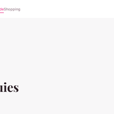
de
Shopping
uies