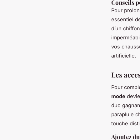
Conseils p
Pour prolon
essentiel d
d’un chiffon
imperméabil
vos chaussu
artificielle.
Les acce
Pour complé
mode
devie
duo gagnant
parapluie c
touche disti
Ajoutez du