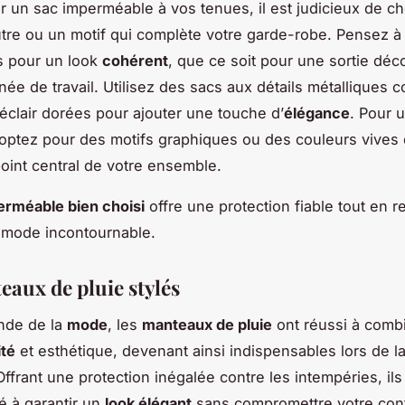
ir un sac imperméable à vos tenues, il est judicieux de ch
tre ou un motif qui complète votre garde-robe. Pensez à
s pour un look
cohérent
, que ce soit pour une sortie déc
née de travail. Utilisez des sacs aux détails métalliques
éclair dorées pour ajouter une touche d’
élégance
. Pour u
optez pour des motifs graphiques ou des couleurs vives
point central de votre ensemble.
erméable bien choisi
offre une protection fiable tout en r
 mode incontournable.
eaux de pluie stylés
nde de la
mode
, les
manteaux de pluie
ont réussi à comb
ité
et esthétique, devenant ainsi indispensables lors de l
ffrant une protection inégalée contre les intempéries, ils 
té à garantir un
look élégant
sans compromettre votre conf