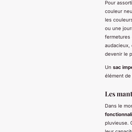
Pour assort
couleur neu
les couleur
ou une jour
fermetures 
audacieux, 
devenir le 
Un
sac imp
élément de
Les mant
Dans le mo
fonctionnal
pluvieuse. O
leur capaci