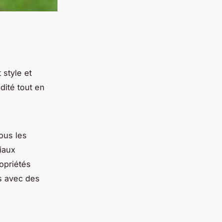
 style et
dité tout en
ous les
iaux
ropriétés
s avec des