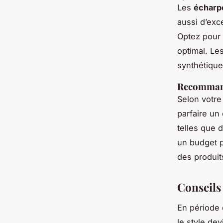
Les
écharp
aussi d’exc
Optez pour 
optimal. Le
synthétique
Recommand
Selon votre
parfaire un
telles que 
un budget p
des produits
Conseils 
En période d
le style dev