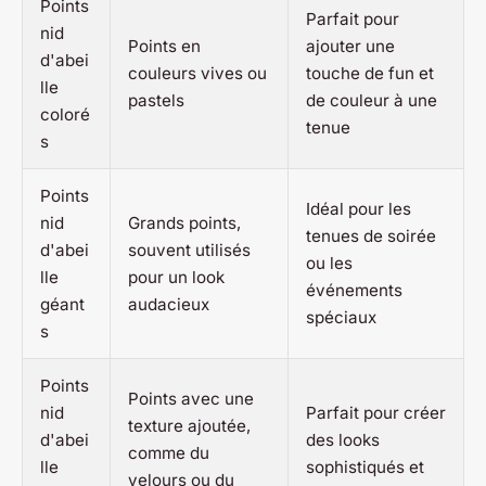
Points
Parfait pour
nid
Points en
ajouter une
d'abei
couleurs vives ou
touche de fun et
lle
pastels
de couleur à une
coloré
tenue
s
Points
Idéal pour les
nid
Grands points,
tenues de soirée
d'abei
souvent utilisés
ou les
lle
pour un look
événements
géant
audacieux
spéciaux
s
Points
Points avec une
nid
Parfait pour créer
texture ajoutée,
d'abei
des looks
comme du
lle
sophistiqués et
velours ou du